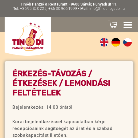
Tinódi Panzió & Restaurant - 9600 Sárvár, Hunyadi út 11.
Tel:
+36 95 320 225
,
+36 30 966 1999
- Mail:
info@tinodifogado.hu
ÉRKEZÉS-TÁVOZÁS /
ÉTKEZÉSEK / LEMONDÁSI
FELTÉTELEK
Bejelentkezés: 14:00 órától
Korai bejelentkezéssel kapcsolatban kérje
recepciósaink segítségét az árat és a szabad
szobakapacitást illetően.