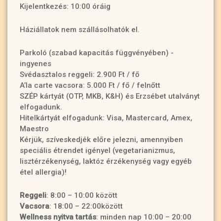
Kijelentkezés: 10:00 óráig
Háziállatok nem szállásolhatók el.
Parkoló (szabad kapacitás függvényében) -
ingyenes
Svédasztalos reggeli: 2.900 Ft / fő
A’la carte vacsora: 5.000 Ft / fő / felnőtt
SZÉP kártyát (OTP, MKB, K&H) és Erzsébet utalványt
elfogadunk.
Hitelkártyát elfogadunk: Visa, Mastercard, Amex,
Maestro
Kérjük, szíveskedjék előre jelezni, amennyiben
speciális étrendet igényel (vegetarianizmus,
lisztérzékenység, laktóz érzékenység vagy egyéb
étel allergia)!
Reggeli
: 8:00 – 10:00 között
Vacsora
: 18:00 – 22:00között
Wellness nyitva tartás
: minden nap 10:00 – 20:00