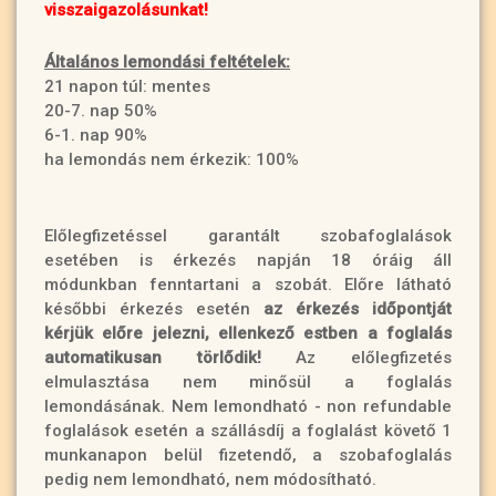
visszaigazolásunkat!
Általános lemondási feltételek:
21 napon túl: mentes
20-7. nap 50%
6-1. nap 90%
ha lemondás nem érkezik: 100%
Előlegfizetéssel garantált szobafoglalások
esetében is érkezés napján 18 óráig áll
módunkban fenntartani a szobát. Előre látható
későbbi érkezés esetén
az érkezés időpontját
kérjük előre jelezni, ellenkező estben a foglalás
automatikusan törlődik!
Az előlegfizetés
elmulasztása nem minősül a foglalás
lemondásának. Nem lemondható - non refundable
foglalások esetén a szállásdíj a foglalást követő 1
munkanapon belül fizetendő, a szobafoglalás
pedig nem lemondható, nem módosítható.