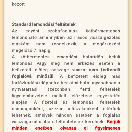
között
Standard lemondási feltételek:
Az egyéni szobafoglalás kötbérmentesen
lemondható amennyiben az írásos visszaigazolás
másként nem rendelkezik, a megérkezést
megelőző 7. napig.
A kötbérmentes lemondási határidőn belüli
lemondás vagy meg nem érkezés esetén a
befizetett előleg összege
vissza nem térítendő
foglalóvá minősül
. A befizetett előleg más
tartózkodási időpontra beszámítható ugyanabban a
nyitvatartási szezonban fenti feltételek
figyelembevétele mellett előzetese egyeztetés
alapján. A fizetési és lemondási feltételek
csomagonként, szezon időszakonként eltérőek
lehetnek, amelyek minden esetben a foglalás
visszaigazolásában feltüntetésre kerülnek.
Kérjük
minden esetben olvassa el figyelmesen