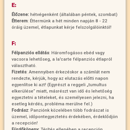
E:
Élőzene:
hétvégenként (általában péntek, szombat)
Étterem
: Éttermünk a hét minden napján 8 - 22
óráig üzemel, étlapunkat kérje felszolgálóinktól!
F:
Félpanziós ellátás
: Háromfogásos ebéd vagy
vacsora lehetőseg, a la'carte félpanziós étlapról
választható.
Fizetés
: Amennyiben érkezéskor a számlát nem
rendezte, kérjük, hogy az elutazás előtti napon
egyenlítse ki azt! (Egyrészt a reggeli „tumultus
elkerülése” miatt, másrészt van idő és lehetőség
egyeztetni a tételeket, és személyesen jelezni, ha
esetleg kérdés, probléma merülne fel.)
Fodrász
: Panziónk közelében több fodrászat is
üzemel, időpontegyeztetés érdekében, érdeklődjön
a recepción!
Fürdőköpeny
: Térítés ellenében a recepción