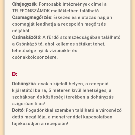
Címjegyzék
: Fontosabb intézmények címei a
TELEFONSZÁMOK mellékletben található
Csomagmegőrzés
: Érkezés és elutazás napján
csomagját leadhatja a recepción megőrzés
céljából.
Csónakázótó
: A fürdő szomszédságában található
a Csónkázó tó, ahol kellemes sétákat tehet,
lehetősége nyílik vízibicikli- és
csónakkölcsönzésre.
D:
Dohányzás
: csak a kijelölt helyen, a recepció
kijáratától balra, 5 méteren kívül lehetséges, a
szobákban és közösségi terekben a dohányzás
szigorúan tilos!
Dottó
: Fogadónkkal szemben található a városnéző
dottó megállója, a menetrenddel kapcsolatban
tájékozódjon a recepción!