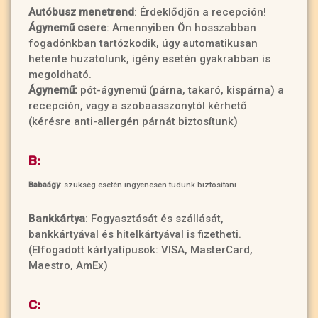
Autóbusz menetrend
: Érdeklődjön a recepción!
Ágynemű csere
: Amennyiben Ön hosszabban
fogadónkban tartózkodik, úgy automatikusan
hetente huzatolunk, igény esetén gyakrabban is
megoldható.
Ágynemű:
pót-ágynemű (párna, takaró, kispárna) a
recepción, vagy a szobaasszonytól kérhető
(kérésre anti-allergén párnát biztosítunk)
B:
Babaágy
: szükség esetén ingyenesen tudunk biztosítani
Bankkártya
: Fogyasztását és szállását,
bankkártyával és hitelkártyával is fizetheti.
(Elfogadott kártyatípusok: VISA, MasterCard,
Maestro, AmEx)
C: