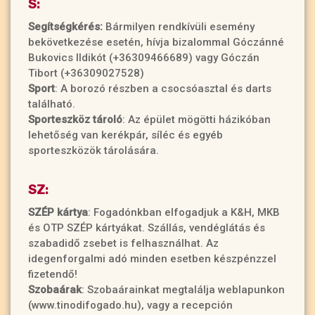
S:
Segítségkérés:
Bármilyen rendkívüli esemény
bekövetkezése esetén, hívja bizalommal Góczánné
Bukovics Ildikót (+36309466689) vagy Góczán
Tibort (+36309027528)
Sport
: A borozó részben a csocsóasztal és darts
található.
Sporteszköz tároló
: Az épület mögötti házikóban
lehetőség van kerékpár, síléc és egyéb
sporteszközök tárolására.
SZ:
SZÉP kártya
: Fogadónkban elfogadjuk a K&H, MKB
és OTP SZÉP kártyákat. Szállás, vendéglátás és
szabadidő zsebet is felhasználhat. Az
idegenforgalmi adó minden esetben készpénzzel
fizetendő!
Szobaárak
: Szobaárainkat megtalálja weblapunkon
(www.tinodifogado.hu), vagy a recepción