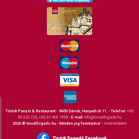
Tinódi Panzió & Restaurant - 9600 Sárvár, Hunyadi út 11. - Telefon:
+36
95 320 225
,
+36 30 966 1999
- E-mail:
info@tinodifogado.hu
2026 © tinodifogado.hu - Minden jog fenntartva! -
Adatvédelem
Tinódi Fogadó Facebook