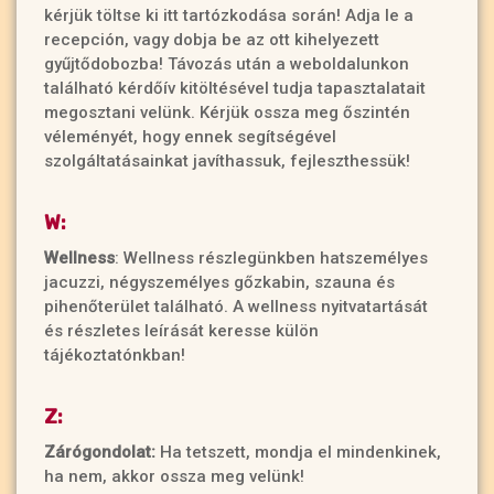
kérjük töltse ki itt tartózkodása során! Adja le a
recepción, vagy dobja be az ott kihelyezett
gyűjtődobozba! Távozás után a weboldalunkon
található kérdőív kitöltésével tudja tapasztalatait
megosztani velünk. Kérjük ossza meg őszintén
véleményét, hogy ennek segítségével
szolgáltatásainkat javíthassuk, fejleszthessük!
W:
Wellness
: Wellness részlegünkben hatszemélyes
jacuzzi, négyszemélyes gőzkabin, szauna és
pihenőterület található. A wellness nyitvatartását
és részletes leírását keresse külön
tájékoztatónkban!
Z:
Zárógondolat:
Ha tetszett, mondja el mindenkinek,
ha nem, akkor ossza meg velünk!