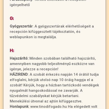
igényelhető
G:
Gyógyszertár
: A gyógyszertárak elérhetőségeit a
recepción kifüggesztett tájékoztatón, és
weblapunkon is megtalálja.
H:
Hajszárító:
Minden szobában található hajszárító,
amennyiben nagyobb teljesítményű eszközre van
igénye, jelezze a recepción!
HÁZIREND
: A szobát érkezés napján 14 órától tudja
elfoglalni, kérjük utolsó nap 10 óráig hagyja el a
szobát! Kérjük, hogy a házban tartózkodó vendégek
nyugalmát hangoskodással ne zavarják. A
tűzvédelmi szabályokat kérjük betartani.
Menekülési útvonal az ajtón kifüggesztve.
Honlapunk
: www.tinodifogado.hu Ha elégedett volt