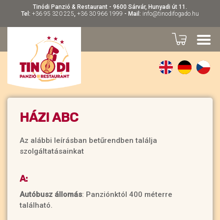
Tinódi Panzió & Restaurant - 9600 Sárvár, Hunyadi út 11.
Tel:
+36 95 320 225
,
+36 30 966 1999
- Mail:
info@tinodifogado.hu
HÁZI ABC
Az alábbi leírásban betűrendben találja
szolgáltatásainkat
A:
Autóbusz állomás
: Panziónktól 400 méterre
található.