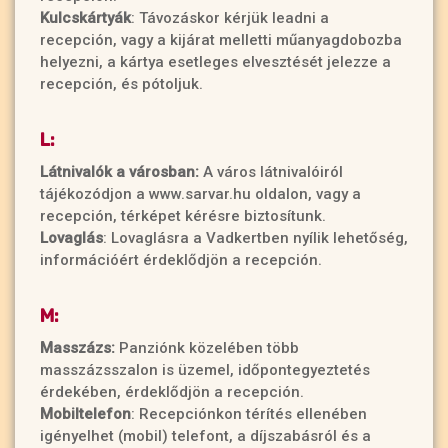
Kulcskártyák
: Távozáskor kérjük leadni a
recepción, vagy a kijárat melletti műanyagdobozba
helyezni, a kártya esetleges elvesztését jelezze a
recepción, és pótoljuk.
L:
Látnivalók a városban:
A város látnivalóiról
tájékozódjon a www.sarvar.hu oldalon, vagy a
recepción, térképet kérésre biztosítunk.
Lovaglás
: Lovaglásra a Vadkertben nyílik lehetőség,
információért érdeklődjön a recepción.
M:
Masszázs:
Panziónk közelében több
masszázsszalon is üzemel, időpontegyeztetés
érdekében, érdeklődjön a recepción.
Mobiltelefon
: Recepciónkon térítés ellenében
igényelhet (mobil) telefont, a díjszabásról és a