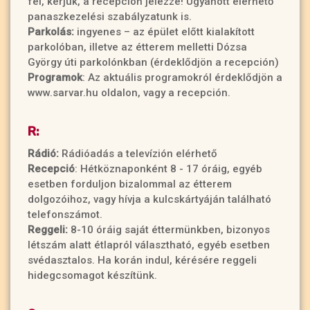
fel, kérjük, a recepción jelezze! Ugyanott elérhető
panaszkezelési szabályzatunk is.
Parkolás:
ingyenes – az épület előtt kialakított
parkolóban, illetve az étterem melletti Dózsa
György úti parkolónkban (érdeklődjön a recepción)
Programok
: Az aktuális programokról érdeklődjön a
www.sarvar.hu oldalon, vagy a recepción.
R:
Rádió:
Rádióadás a televízión elérhető
Recepció
: Hétköznaponként 8 - 17 óráig, egyéb
esetben forduljon bizalommal az étterem
dolgozóihoz, vagy hívja a kulcskártyáján található
telefonszámot.
Reggeli:
8-10 óráig saját éttermünkben, bizonyos
létszám alatt étlapról választható, egyéb esetben
svédasztalos. Ha korán indul, kérésére reggeli
hidegcsomagot készítünk.