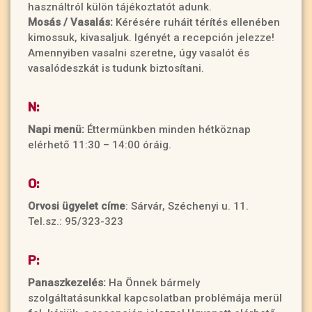
használtról külön tájékoztatót adunk.
Mosás / Vasalás:
Kérésére ruháit térítés ellenében
kimossuk, kivasaljuk. Igényét a recepción jelezze!
Amennyiben vasalni szeretne, úgy vasalót és
vasalódeszkát is tudunk biztosítani.
N:
Napi menü:
Éttermünkben minden hétköznap
elérhető 11:30 – 14:00 óráig.
O:
Orvosi ügyelet címe
: Sárvár, Széchenyi u. 11.
Tel.sz.: 95/323-323
P:
Panaszkezelés:
Ha Önnek bármely
szolgáltatásunkkal kapcsolatban problémája merül