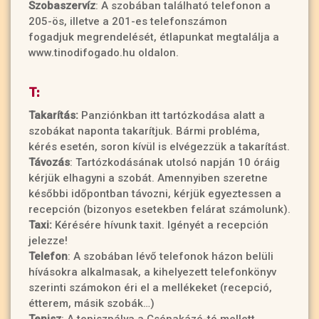
Szobaszervíz
: A szobában található telefonon a
205-ös, illetve a 201-es telefonszámon
fogadjuk megrendelését, étlapunkat megtalálja a
www.tinodifogado.hu oldalon.
T:
Takarítás:
Panziónkban itt tartózkodása alatt a
szobákat naponta takarítjuk. Bármi probléma,
kérés esetén, soron kívül is elvégezzük a takarítást.
Távozás
: Tartózkodásának utolsó napján 10 óráig
kérjük elhagyni a szobát. Amennyiben szeretne
későbbi időpontban távozni, kérjük egyeztessen a
recepción (bizonyos esetekben felárat számolunk).
Taxi:
Kérésére hívunk taxit. Igényét a recepción
jelezze!
Telefon
: A szobában lévő telefonok házon belüli
hívásokra alkalmasak, a kihelyezett telefonkönyv
szerinti számokon éri el a mellékeket (recepció,
étterem, másik szobák…)
Tenisz
: A teniszpálya a Csónakázó-tó mellett