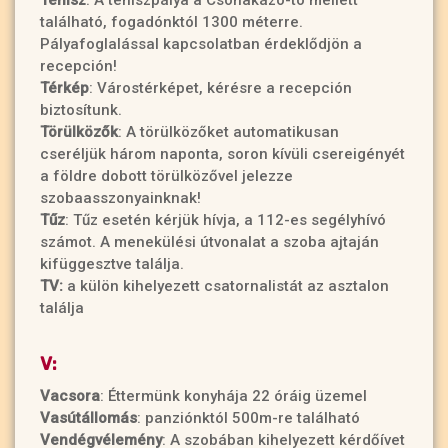
található, fogadónktól 1300 méterre.
Pályafoglalással kapcsolatban érdeklődjön a
recepción!
Térkép
: Várostérképet, kérésre a recepción
biztosítunk.
Törülközők
: A törülközőket automatikusan
cseréljük három naponta, soron kívüli csereigényét
a földre dobott törülközővel jelezze
szobaasszonyainknak!
Tűz
: Tűz esetén kérjük hívja, a 112-es segélyhívó
számot. A menekülési útvonalat a szoba ajtaján
kifüggesztve találja.
TV:
a külön kihelyezett csatornalistát az asztalon
találja
V:
Vacsora
: Éttermünk konyhája 22 óráig üzemel
Vasútállomás
: panziónktól 500m-re található
Vendégvélemény
: A szobában kihelyezett kérdőívet