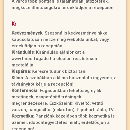
A város több pontján is találhatóak játszóterek,
megközelíthetőségükről érdeklődjön a recepción.
K:
Kedvezmények
: Szezonális kedvezményeinkkel
kapcsolatosan nézze meg weboldalunkat, vagy
érdeklődjön a recepción.
Kirándulás
: Kirándulás ajánlónkat a
www.tinodifogado.hu oldalon részletesen
megtalálja.
Kispárna
: Kérésre tudunk biztosítani.
Klíma
: A szobákban a klíma használata ingyenes, a
távirányítót kérje a recepción!
Konferencia
: Fogadónkban lehetőség nyílik
meetingek, csapatépítő tréningek
megrendezésére. Eszközeink: Kivetítő, vetítő
vászon, hangosítás (mikrofon), flipchart tábla, TV…
Kozmetika
: Panziónk közelében több kozmetika is
üzemel, időpontegyeztetés miatt, érdeklődjön a
recepción!