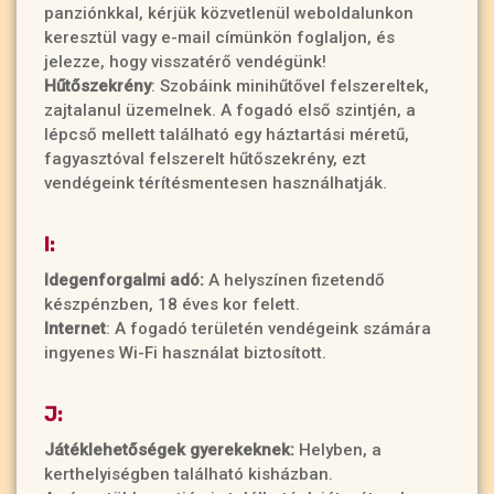
panziónkkal, kérjük közvetlenül weboldalunkon
keresztül vagy e-mail címünkön foglaljon, és
jelezze, hogy visszatérő vendégünk!
Hűtőszekrény
: Szobáink minihűtővel felszereltek,
zajtalanul üzemelnek. A fogadó első szintjén, a
lépcső mellett található egy háztartási méretű,
fagyasztóval felszerelt hűtőszekrény, ezt
vendégeink térítésmentesen használhatják.
I:
Idegenforgalmi adó:
A helyszínen fizetendő
készpénzben, 18 éves kor felett.
Internet
: A fogadó területén vendégeink számára
ingyenes Wi-Fi használat biztosított.
J:
Játéklehetőségek gyerekeknek:
Helyben, a
kerthelyiségben található kisházban.