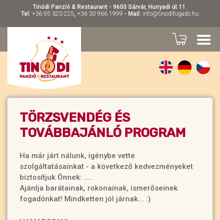
Tinódi Panzió & Restaurant - 9600 Sárvár, Hunyadi út 11.
Tel:
+36 95 320 225
,
+36 30 966 1999
- Mail:
info@tinodifogado.hu
TÖRZSVENDÉG ÉS
TOVÁBBAJÁNLÓ PROGRAM
Ha már járt nálunk, igénybe vette
szolgáltatásainkat - a következő kedvezményeket
biztosítjuk Önnek: ....
Ajánlja barátainak, rokonainak, ismerőseinek
fogadónkat! Mindketten jól járnak... :)