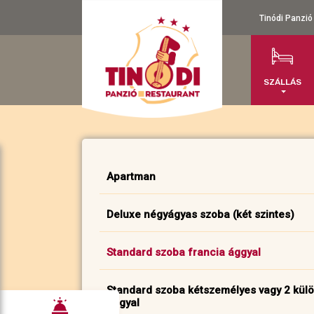
Tinódi Panzió
SZÁLLÁS
Apartman
Deluxe négyágyas szoba (két szintes)
Standard szoba francia ággyal
Standard szoba kétszemélyes vagy 2 kül
ággyal