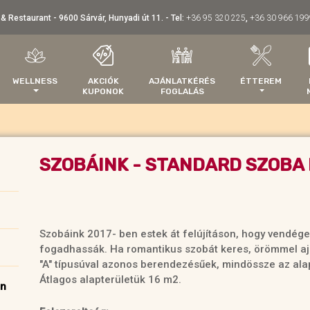
 & Restaurant - 9600 Sárvár, Hunyadi út 11.
-
Tel:
+36 95 320 225
,
+36 30 966 199
WELLNESS
AKCIÓK
AJÁNLATKÉRÉS
ÉTTEREM
KUPONOK
FOGLALÁS
SZOBÁINK - STANDARD SZOBA
Szobáink 2017- ben estek át felújításon, hogy vendége
fogadhassák. Ha romantikus szobát keres, örömmel ajá
"A" típusúval azonos berendezésűek, mindössze az alap
Átlagos alapterületük 16 m2.
ön