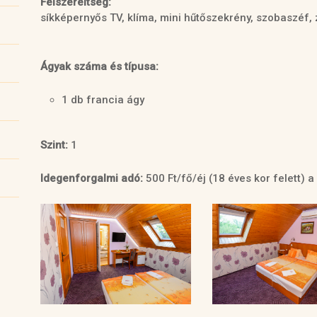
Felszereltség:
síkképernyős TV, klíma, mini hűtőszekrény, szobaszéf,
Ágyak száma és típusa:
1 db francia ágy
Szint:
1
Idegenforgalmi adó:
500 Ft/fő/éj (18 éves kor felett) a