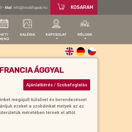
KOSARAM
9
- Mail:
info@tinodifogado.hu
HETI
GALÉRIA
KAPCSOLAT
RÓLUNK
MENÜ
 FRANCIA ÁGGYAL
Ajánlatkérés / Szobafoglalás
inket megújult külsővel és berendezéssel
nljuk ezeket a szobáinkat melyek az az
területük méretében térnek el attól.